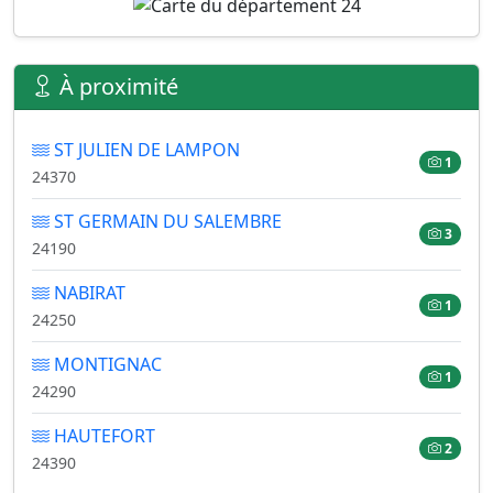
À proximité
ST JULIEN DE LAMPON
1
24370
ST GERMAIN DU SALEMBRE
3
24190
NABIRAT
1
24250
MONTIGNAC
1
24290
HAUTEFORT
2
24390