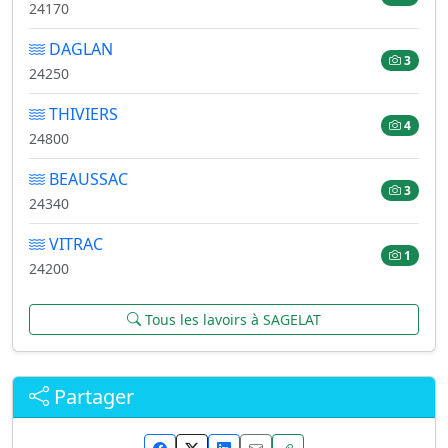
24170
DAGLAN
3
24250
THIVIERS
4
24800
BEAUSSAC
3
24340
VITRAC
1
24200
Tous les lavoirs à SAGELAT
Partager