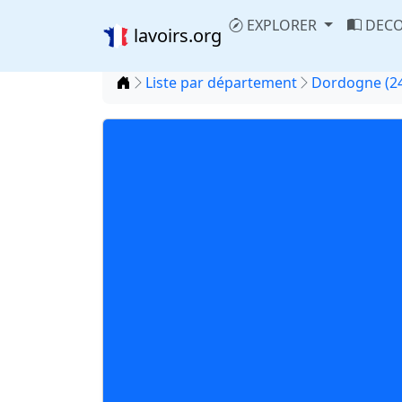
EXPLORER
DECO
lavoirs.org
Accueil
Liste par département
Dordogne (2