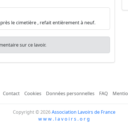
près le cimetière , refait entièrement à neuf.
entaire sur ce lavoir.
Contact
Cookies
Données personnelles
FAQ
Mentio
Copyright © 2026
Association Lavoirs de France
w w w . l a v o i r s . o r g