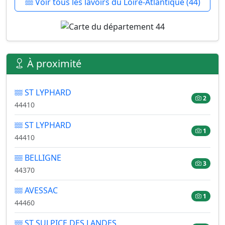
Voir tous les lavoirs du Loire-Atlantique (44)
À proximité
ST LYPHARD
2
44410
ST LYPHARD
1
44410
BELLIGNE
3
44370
AVESSAC
1
44460
ST SULPICE DES LANDES