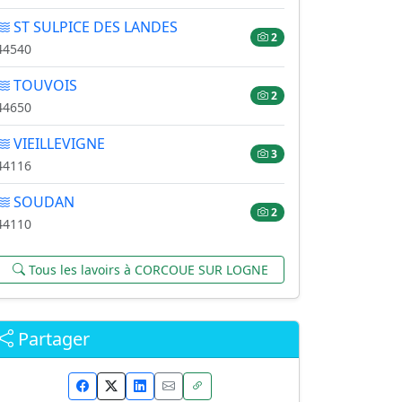
ST SULPICE DES LANDES
2
44540
TOUVOIS
2
44650
VIEILLEVIGNE
3
44116
SOUDAN
2
44110
Tous les lavoirs à CORCOUE SUR LOGNE
Partager