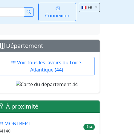
🇫🇷 FR
Connexion
Département
Voir tous les lavoirs du Loire-
Atlantique (44)
À proximité
MONTBERT
4
44140