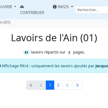
UVRIR
INFOS
CONTRIBUER
in (01)
Lavoirs de l'Ain (01)
lavoirs répartis sur
pages.
81
2
Affichage filtré : uniquement les lavoirs ajoutés par
Jacqu
1
2