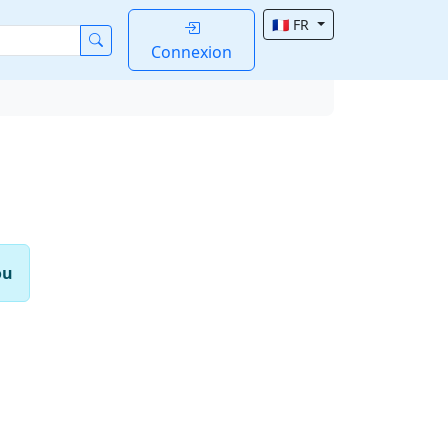
🇫🇷 FR
Connexion
ou