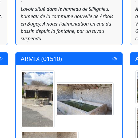
)
Lavoir situé dans le hameau de Sillignieu,
A
,
hameau de la commune nouvelle de Arbois
d
en Bugey. A noter l'alimentation en eau du
V
bassin depuis la fontaine, par un tuyau
G
suspendu
c
ARMIX (01510)