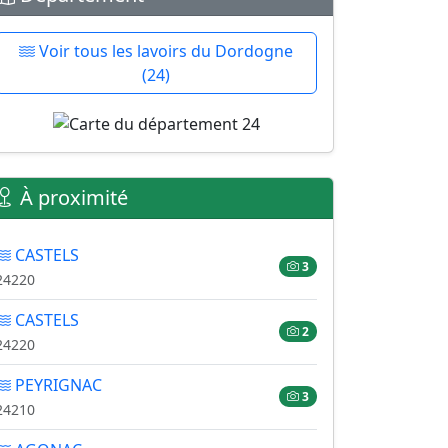
Voir tous les lavoirs du Dordogne
(24)
À proximité
CASTELS
3
24220
CASTELS
2
24220
PEYRIGNAC
3
24210