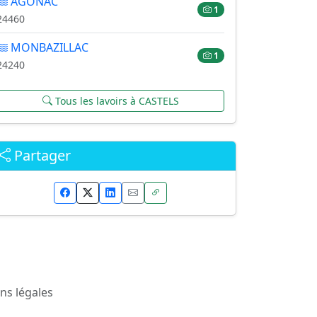
AGONAC
1
24460
MONBAZILLAC
1
24240
Tous les lavoirs à CASTELS
Partager
ns légales