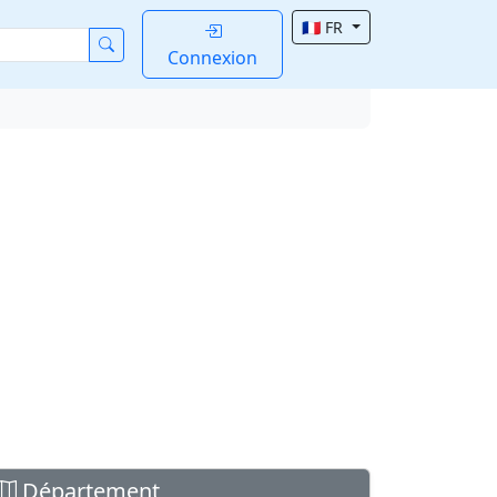
🇫🇷 FR
Connexion
Département