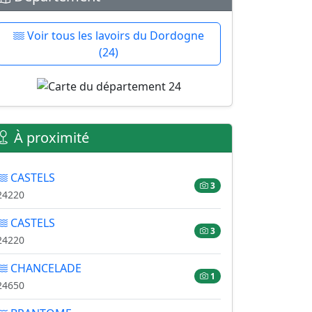
Voir tous les lavoirs du Dordogne
(24)
À proximité
CASTELS
3
24220
CASTELS
3
24220
CHANCELADE
1
24650