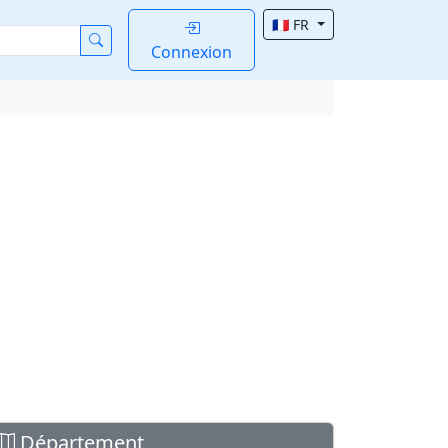
🇫🇷 FR
Connexion
Département