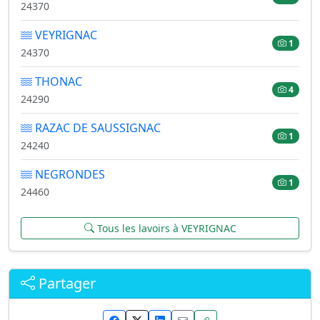
24370
VEYRIGNAC
1
24370
THONAC
4
24290
RAZAC DE SAUSSIGNAC
1
24240
NEGRONDES
1
24460
Tous les lavoirs à VEYRIGNAC
Partager