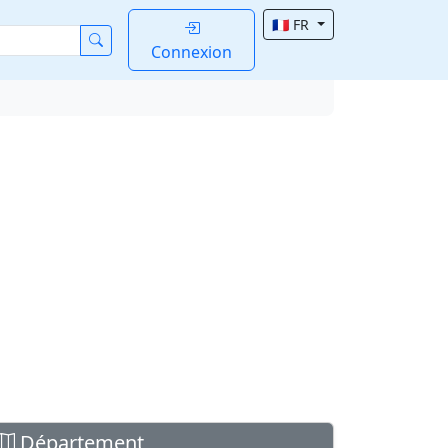
🇫🇷 FR
Connexion
Département