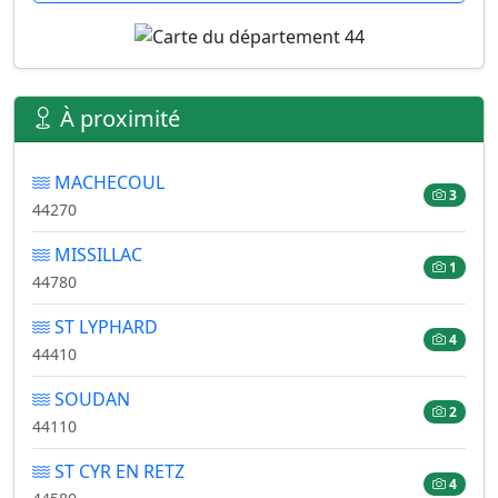
À proximité
MACHECOUL
3
44270
MISSILLAC
1
44780
ST LYPHARD
4
44410
SOUDAN
2
44110
ST CYR EN RETZ
4