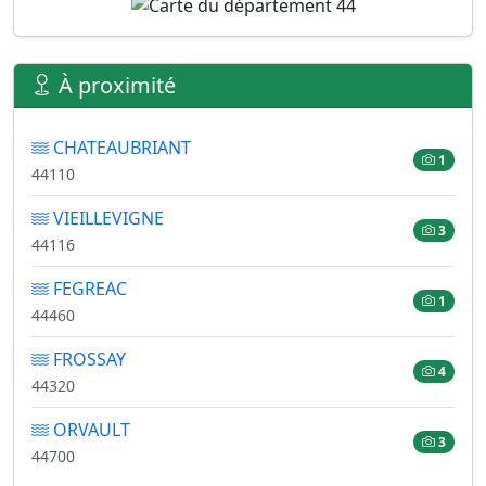
À proximité
CHATEAUBRIANT
1
44110
VIEILLEVIGNE
3
44116
FEGREAC
1
44460
FROSSAY
4
44320
ORVAULT
3
44700