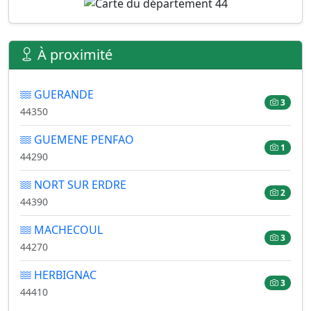
À proximité
GUERANDE
3
44350
GUEMENE PENFAO
1
44290
NORT SUR ERDRE
2
44390
MACHECOUL
3
44270
HERBIGNAC
3
44410