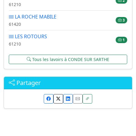
2
61210
LA ROCHE MABILE
3
61420
LES ROTOURS
1
61210
Tous les lavoirs à CONDE SUR SARTHE
Partager