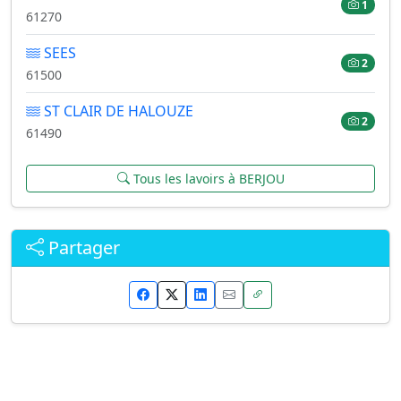
1
61270
SEES
2
61500
ST CLAIR DE HALOUZE
2
61490
Tous les lavoirs à BERJOU
Partager