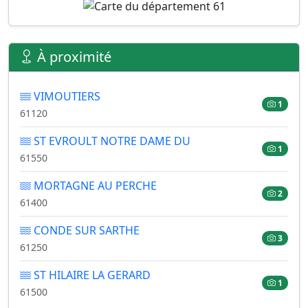
À proximité
VIMOUTIERS
1
61120
ST EVROULT NOTRE DAME DU
1
61550
MORTAGNE AU PERCHE
2
61400
CONDE SUR SARTHE
3
61250
ST HILAIRE LA GERARD
1
61500