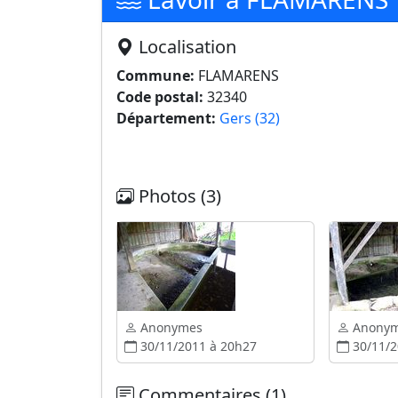
Localisation
Commune:
FLAMARENS
Code postal:
32340
Département:
Gers (32)
Photos (3)
Anonymes
Anony
30/11/2011 à 20h27
30/11/2
Commentaires (1)