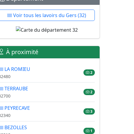
Voir tous les lavoirs du Gers (32)
À proximité
LA ROMIEU
2
32480
TERRAUBE
2
32700
PEYRECAVE
3
32340
BEZOLLES
1