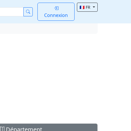
🇫🇷 FR
Connexion
Département