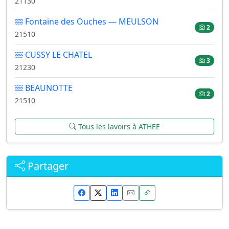
21130
Fontaine des Ouches — MEULSON
2
21510
CUSSY LE CHATEL
3
21230
BEAUNOTTE
2
21510
Tous les lavoirs à ATHEE
Partager