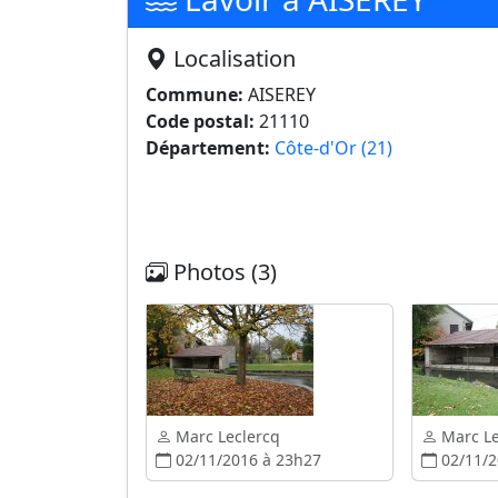
Localisation
Commune:
AISEREY
Code postal:
21110
Département:
Côte-d'Or (21)
Photos (3)
Marc Leclercq
Marc Le
02/11/2016 à 23h27
02/11/2