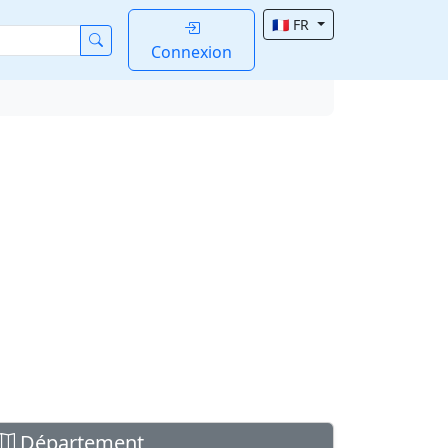
🇫🇷 FR
Connexion
Département