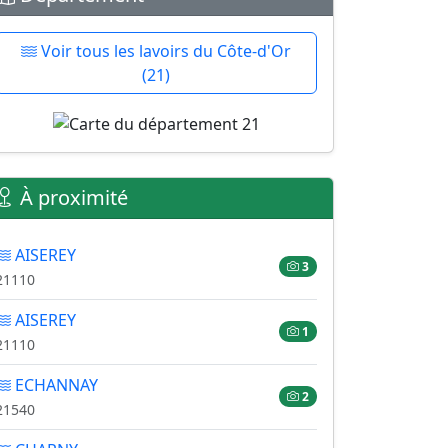
Voir tous les lavoirs du Côte-d'Or
(21)
À proximité
AISEREY
3
21110
AISEREY
1
21110
ECHANNAY
2
21540