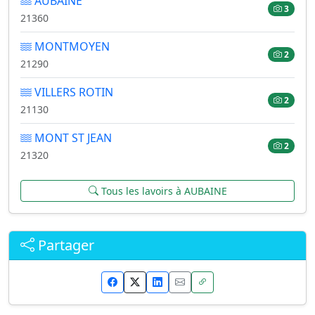
AUBAINE
3
21360
MONTMOYEN
2
21290
VILLERS ROTIN
2
21130
MONT ST JEAN
2
21320
Tous les lavoirs à AUBAINE
Partager