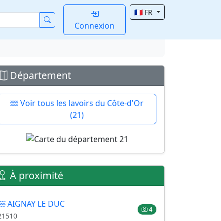
🇫🇷 FR
Connexion
Département
Voir tous les lavoirs du Côte-d'Or
(21)
À proximité
AIGNAY LE DUC
4
21510