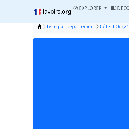
EXPLORER
DECO
lavoirs.org
Accueil
Liste par département
Côte-d'Or (21