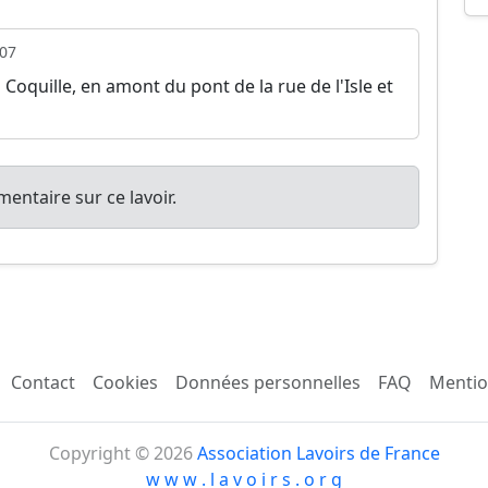
07
la Coquille, en amont du pont de la rue de l'Isle et
entaire sur ce lavoir.
Contact
Cookies
Données personnelles
FAQ
Mentio
Copyright © 2026
Association Lavoirs de France
w w w . l a v o i r s . o r g