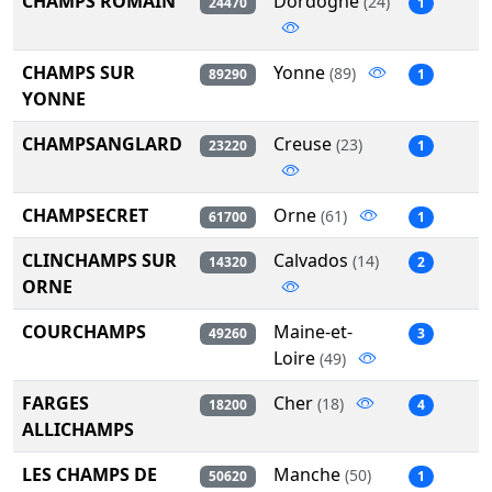
CHAMPS ROMAIN
Dordogne
(24)
24470
1
CHAMPS SUR
Yonne
(89)
89290
1
YONNE
CHAMPSANGLARD
Creuse
(23)
23220
1
CHAMPSECRET
Orne
(61)
61700
1
CLINCHAMPS SUR
Calvados
(14)
14320
2
ORNE
COURCHAMPS
Maine-et-
49260
3
Loire
(49)
FARGES
Cher
(18)
18200
4
ALLICHAMPS
LES CHAMPS DE
Manche
(50)
50620
1