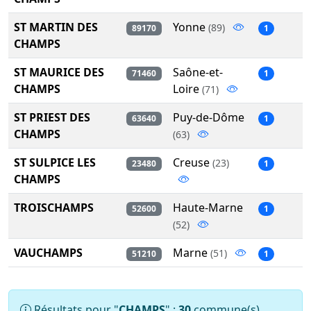
ST MARTIN DES
Yonne
(89)
89170
1
CHAMPS
ST MAURICE DES
Saône-et-
71460
1
CHAMPS
Loire
(71)
ST PRIEST DES
Puy-de-Dôme
63640
1
CHAMPS
(63)
ST SULPICE LES
Creuse
(23)
23480
1
CHAMPS
TROISCHAMPS
Haute-Marne
52600
1
(52)
VAUCHAMPS
Marne
(51)
51210
1
Résultats pour "
CHAMPS
" :
30
commune(s)