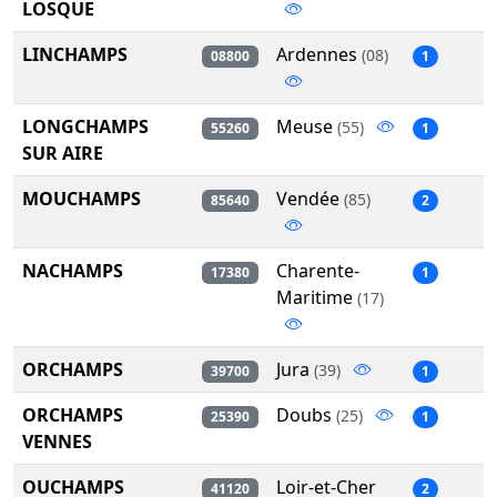
LOSQUE
LINCHAMPS
Ardennes
(08)
08800
1
LONGCHAMPS
Meuse
(55)
55260
1
SUR AIRE
MOUCHAMPS
Vendée
(85)
85640
2
NACHAMPS
Charente-
17380
1
Maritime
(17)
ORCHAMPS
Jura
(39)
39700
1
ORCHAMPS
Doubs
(25)
25390
1
VENNES
OUCHAMPS
Loir-et-Cher
41120
2