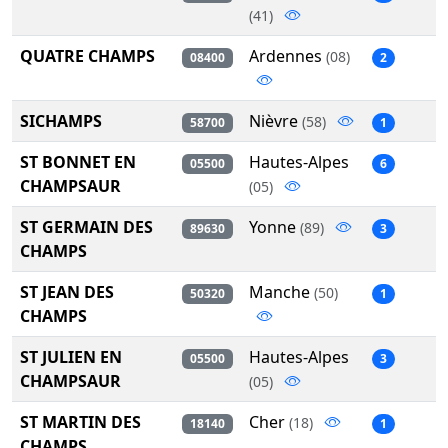
(41)
QUATRE CHAMPS
Ardennes
(08)
08400
2
SICHAMPS
Nièvre
(58)
58700
1
ST BONNET EN
Hautes-Alpes
05500
6
CHAMPSAUR
(05)
ST GERMAIN DES
Yonne
(89)
89630
3
CHAMPS
ST JEAN DES
Manche
(50)
50320
1
CHAMPS
ST JULIEN EN
Hautes-Alpes
05500
3
CHAMPSAUR
(05)
ST MARTIN DES
Cher
(18)
18140
1
CHAMPS