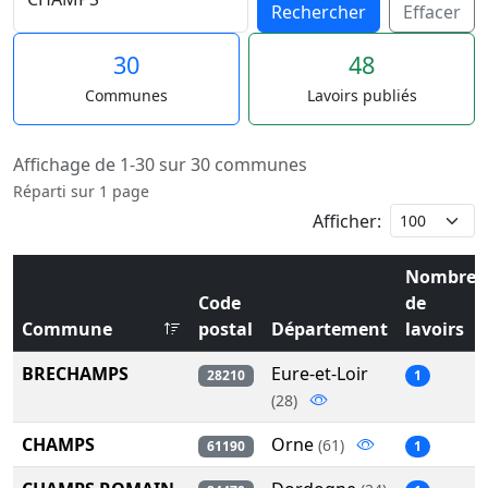
Rechercher
Effacer
30
48
Communes
Lavoirs publiés
Affichage de 1-30 sur 30 communes
Réparti sur 1 page
Afficher:
Nombre
Code
de
Commune
postal
Département
lavoirs
BRECHAMPS
Eure-et-Loir
28210
1
(28)
CHAMPS
Orne
(61)
61190
1