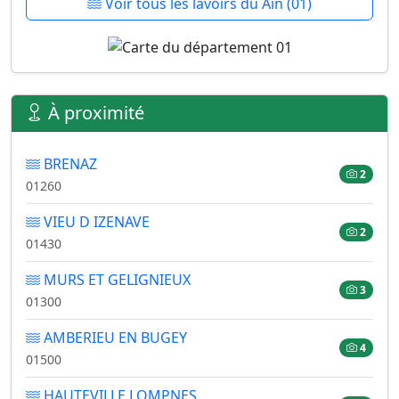
Voir tous les lavoirs du Ain (01)
À proximité
BRENAZ
2
01260
VIEU D IZENAVE
2
01430
MURS ET GELIGNIEUX
3
01300
AMBERIEU EN BUGEY
4
01500
HAUTEVILLE LOMPNES