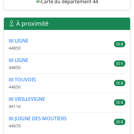
À proximité
LIGNE
3
44850
LIGNE
1
44850
TOUVOIS
2
44650
VIEILLEVIGNE
3
44116
JUIGNE DES MOUTIERS
3
44670