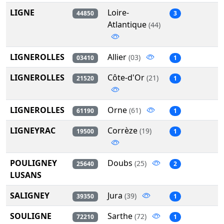
LIGNE
Loire-
44850
3
Atlantique
(44)
LIGNEROLLES
Allier
(03)
03410
1
LIGNEROLLES
Côte-d'Or
(21)
21520
1
LIGNEROLLES
Orne
(61)
61190
1
LIGNEYRAC
Corrèze
(19)
19500
1
POULIGNEY
Doubs
(25)
25640
2
LUSANS
SALIGNEY
Jura
(39)
39350
1
SOULIGNE
Sarthe
(72)
72210
1