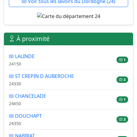
Voir tous les lavoirs du Dordogne (24)
À proximité
LALINDE
1
24150
ST CREPIN D AUBEROCHE
3
24330
CHANCELADE
1
24650
DOUCHAPT
3
24350
NABIRAT