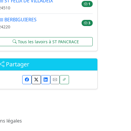
ST FELIX DE VILLADEIX
1
24510
BERBIGUIERES
3
24220
Tous les lavoirs à ST PANCRACE
Partager
ns légales