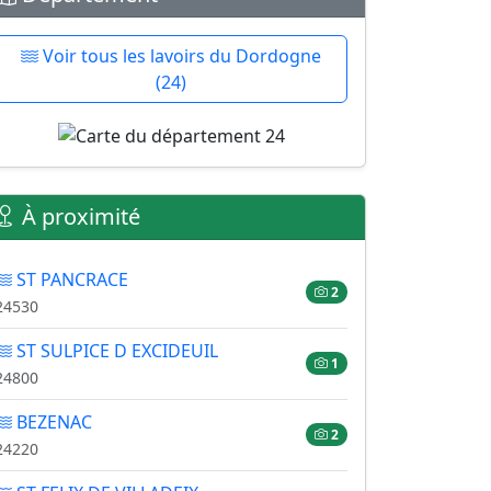
Voir tous les lavoirs du Dordogne
(24)
À proximité
ST PANCRACE
2
24530
ST SULPICE D EXCIDEUIL
1
24800
BEZENAC
2
24220