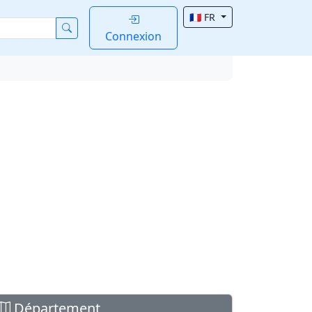
🇫🇷 FR
Connexion
Département