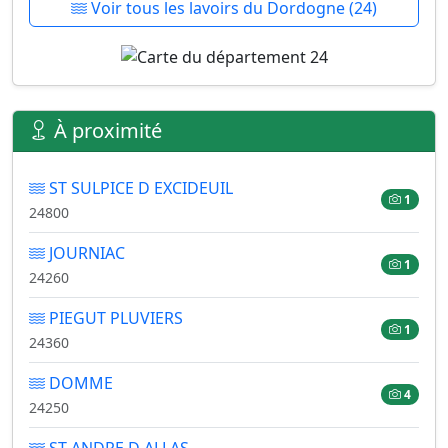
Voir tous les lavoirs du Dordogne (24)
À proximité
ST SULPICE D EXCIDEUIL
1
24800
JOURNIAC
1
24260
PIEGUT PLUVIERS
1
24360
DOMME
4
24250
ST ANDRE D ALLAS