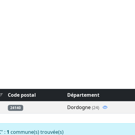
Code postal
Département
Dordogne
(24)
24140
C
" :
1
commune(s) trouvée(s)