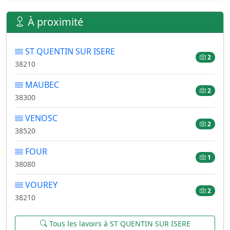
À proximité
ST QUENTIN SUR ISERE
2
38210
MAUBEC
2
38300
VENOSC
2
38520
FOUR
1
38080
VOUREY
2
38210
Tous les lavoirs à ST QUENTIN SUR ISERE