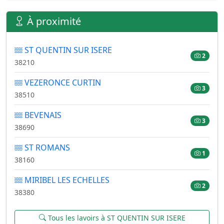
À proximité
ST QUENTIN SUR ISERE
2
38210
VEZERONCE CURTIN
3
38510
BEVENAIS
3
38690
ST ROMANS
1
38160
MIRIBEL LES ECHELLES
2
38380
Tous les lavoirs à ST QUENTIN SUR ISERE