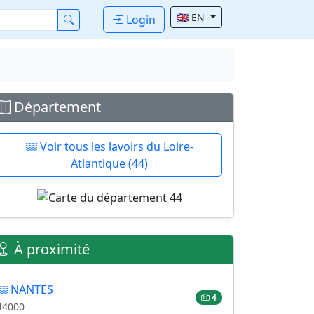
🇬🇧 EN
Login
Département
Voir tous les lavoirs du Loire-
Atlantique (44)
À proximité
NANTES
4
44000