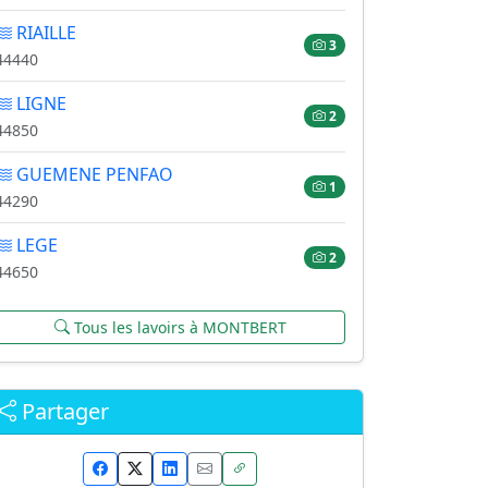
RIAILLE
3
44440
LIGNE
2
44850
GUEMENE PENFAO
1
44290
LEGE
2
44650
Tous les lavoirs à MONTBERT
Partager