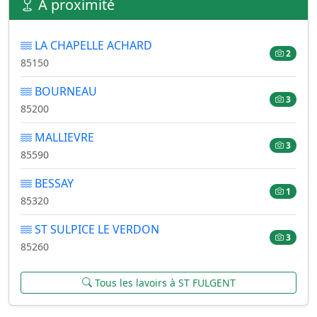
À proximité
LA CHAPELLE ACHARD
2
85150
BOURNEAU
3
85200
MALLIEVRE
3
85590
BESSAY
1
85320
ST SULPICE LE VERDON
3
85260
Tous les lavoirs à ST FULGENT