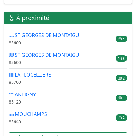
À proximité
ST GEORGES DE MONTAIGU
4
85600
ST GEORGES DE MONTAIGU
3
85600
LA FLOCELLIERE
2
85700
ANTIGNY
1
85120
MOUCHAMPS
2
85640