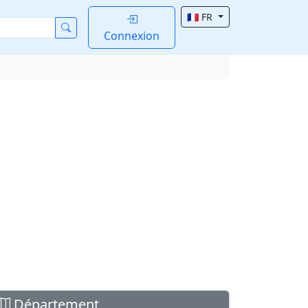
🇫🇷 FR
Connexion
Département