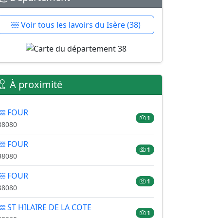
Voir tous les lavoirs du Isère (38)
À proximité
FOUR
1
38080
FOUR
1
38080
FOUR
1
38080
ST HILAIRE DE LA COTE
1