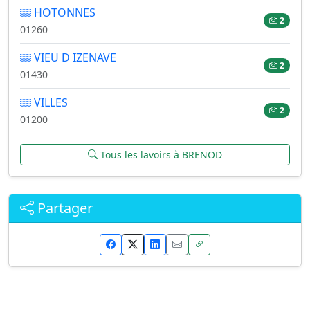
HOTONNES
2
01260
VIEU D IZENAVE
2
01430
VILLES
2
01200
Tous les lavoirs à BRENOD
Partager