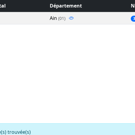
tal
Département
N
Ain
(01)
) trouvée(s)