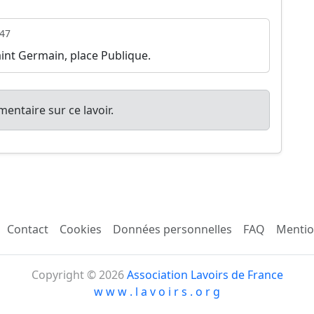
47
aint Germain, place Publique.
entaire sur ce lavoir.
Contact
Cookies
Données personnelles
FAQ
Mentio
Copyright © 2026
Association Lavoirs de France
w w w . l a v o i r s . o r g