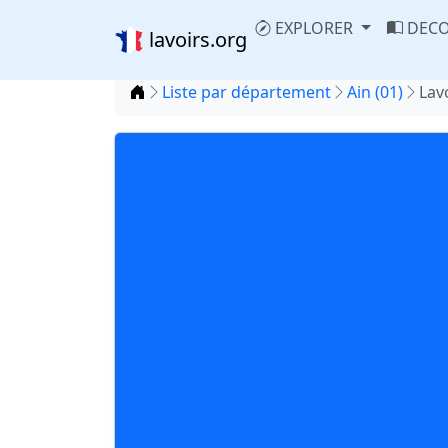
EXPLORER
DECO
lavoirs.org
Accueil
Liste par département
Ain (01)
Lav