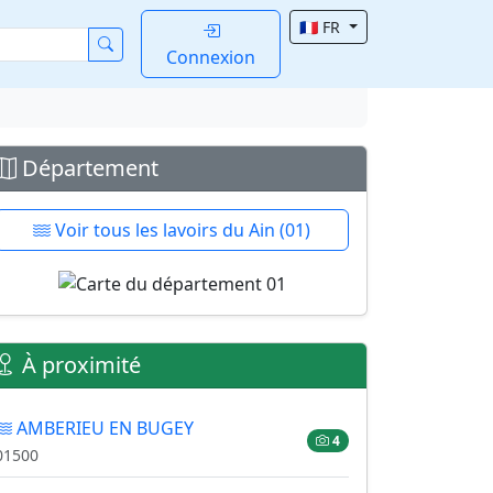
🇫🇷 FR
Connexion
Département
Voir tous les lavoirs du Ain (01)
À proximité
AMBERIEU EN BUGEY
4
01500