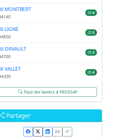
MONTBERT
4
44140
LIGNE
3
44850
ORVAULT
3
44700
VALLET
4
44330
Tous les lavoirs à FROSSAY
Partager