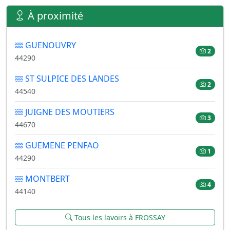
À proximité
GUENOUVRY
2
44290
ST SULPICE DES LANDES
2
44540
JUIGNE DES MOUTIERS
3
44670
GUEMENE PENFAO
1
44290
MONTBERT
4
44140
Tous les lavoirs à FROSSAY