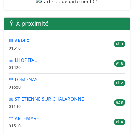
À proximité
ARMIX
3
01510
LHOPITAL
3
01420
LOMPNAS
2
01680
ST ETIENNE SUR CHALARONNE
3
01140
ARTEMARE
4
01510