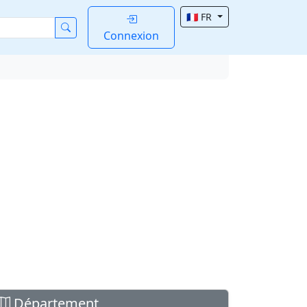
🇫🇷 FR
Connexion
Département