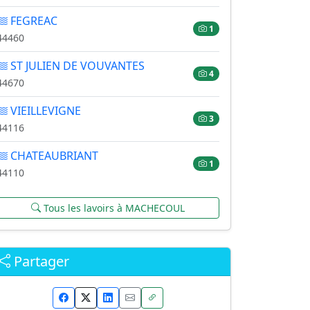
FEGREAC
1
44460
ST JULIEN DE VOUVANTES
4
44670
VIEILLEVIGNE
3
44116
CHATEAUBRIANT
1
44110
Tous les lavoirs à MACHECOUL
Partager