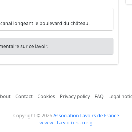
 canal longeant le boulevard du château.
entaire sur ce lavoir.
bout
Contact
Cookies
Privacy policy
FAQ
Legal noti
Copyright © 2026
Association Lavoirs de France
w w w . l a v o i r s . o r g