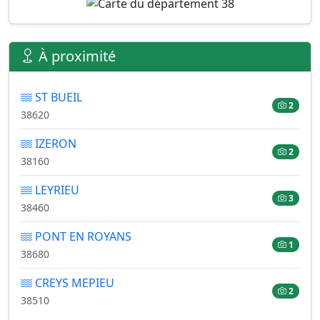
À proximité
ST BUEIL
2
38620
IZERON
2
38160
LEYRIEU
3
38460
PONT EN ROYANS
1
38680
CREYS MEPIEU
2
38510