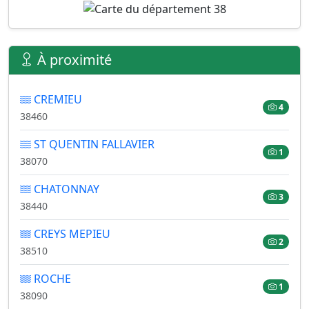
À proximité
CREMIEU
4
38460
ST QUENTIN FALLAVIER
1
38070
CHATONNAY
3
38440
CREYS MEPIEU
2
38510
ROCHE
1
38090