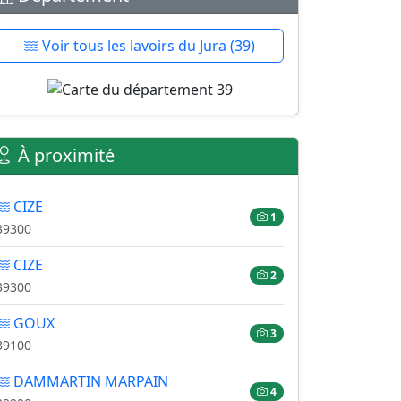
Voir tous les lavoirs du Jura (39)
À proximité
CIZE
1
39300
CIZE
2
39300
GOUX
3
39100
DAMMARTIN MARPAIN
4