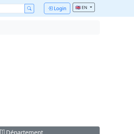
🇬🇧 EN
Login
Département