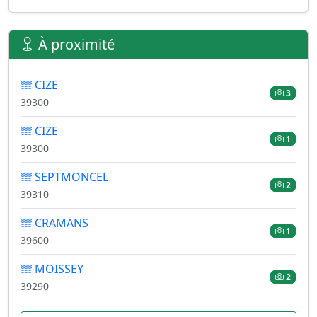
À proximité
CIZE
3
39300
CIZE
1
39300
SEPTMONCEL
2
39310
CRAMANS
1
39600
MOISSEY
2
39290