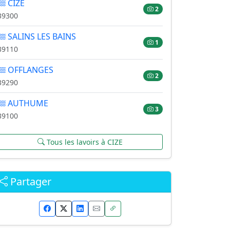
CIZE
2
39300
SALINS LES BAINS
1
39110
OFFLANGES
2
39290
AUTHUME
3
39100
Tous les lavoirs à CIZE
Partager