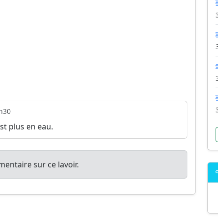
h30
st plus en eau.
entaire sur ce lavoir.