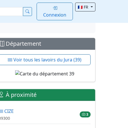
🇫🇷 FR
Connexion
Département
Voir tous les lavoirs du Jura (39)
À proximité
CIZE
3
39300