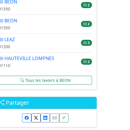
BEON
2
01350
BEON
2
01350
LEAZ
3
01200
HAUTEVILLE LOMPNES
2
01110
Tous les lavoirs à BEON
Partager