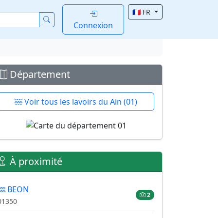
🇫🇷 FR
Connexion
Département
Voir tous les lavoirs du Ain (01)
À proximité
BEON
2
01350