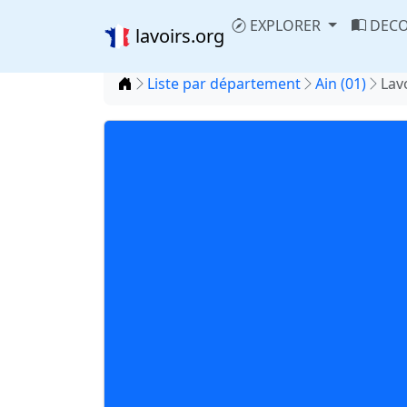
EXPLORER
DECO
lavoirs.org
Accueil
Liste par département
Ain (01)
Lav