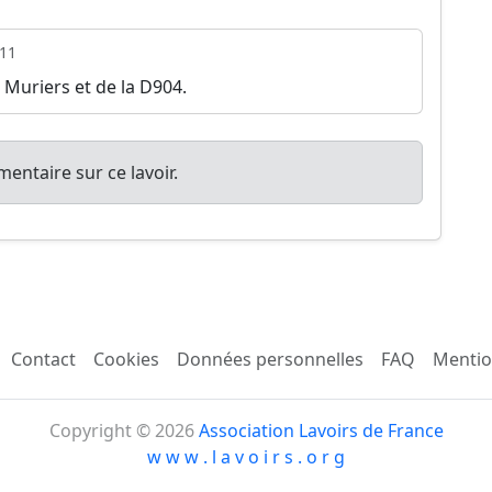
11
s Muriers et de la D904.
entaire sur ce lavoir.
Contact
Cookies
Données personnelles
FAQ
Mentio
Copyright © 2026
Association Lavoirs de France
w w w . l a v o i r s . o r g