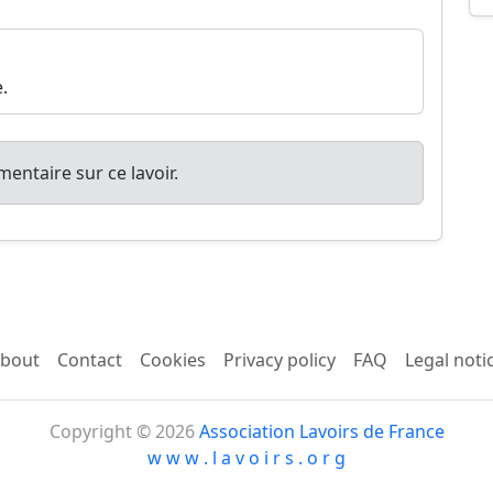
.
entaire sur ce lavoir.
bout
Contact
Cookies
Privacy policy
FAQ
Legal noti
Copyright © 2026
Association Lavoirs de France
w w w . l a v o i r s . o r g