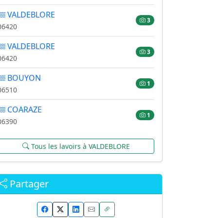
VALDEBLORE
3
06420
VALDEBLORE
3
06420
BOUYON
1
06510
COARAZE
1
06390
Tous les lavoirs à VALDEBLORE
Partager