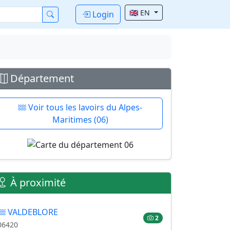
🇬🇧 EN
Login
Département
Voir tous les lavoirs du Alpes-
Maritimes (06)
À proximité
VALDEBLORE
2
06420